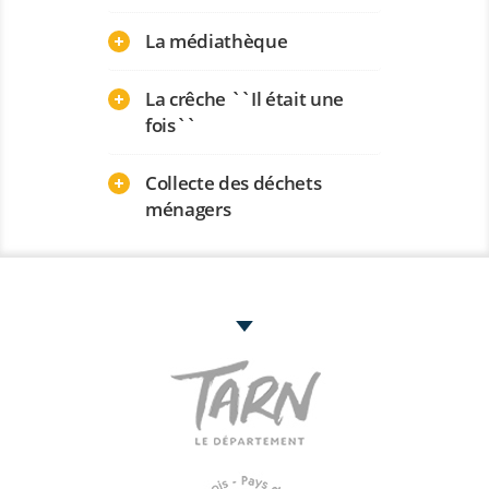
La médiathèque
La crêche ``Il était une
fois``
Collecte des déchets
ménagers