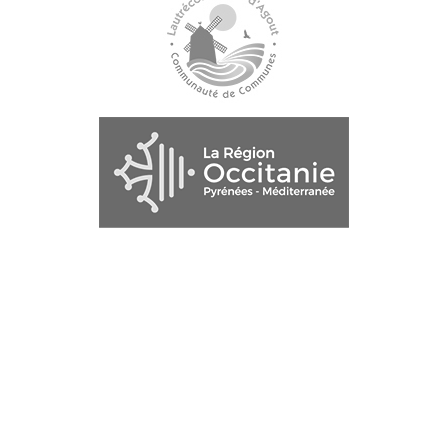
Explorez Saint-Paul-Cap-de-Joux,
village historique aux mystères
captivants !