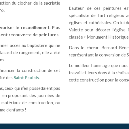
ion du clocher, de la sacristie
L’auteur de ces peintures e
76.
spécialiste de l’art religieux 
églises et cathédrales. On lui 
voriser le recueillement. Plus
Valette pour décorer l’église
ement recouverte de peintures.
classée « Monument Historique 
onner accès au baptistère qui ne
Dans le chœur, Bernard Bénez
lacard de rangement, elle a été
représentant la conversion de St
ns.
Le meilleur hommage que nous p
inancer la construction de cet
travail et leurs dons à la réalis
sité des
Saint Paulais
.
cette construction pour la conse
s, ceux qui n’en possédaient pas
er en proposant des journées de
s matériaux de construction, ou
me d’enfants !